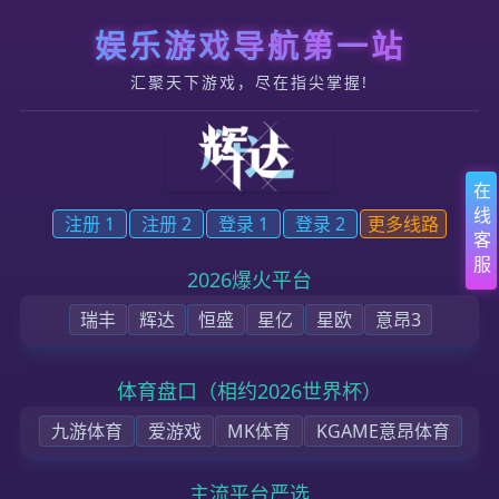
跳转到内容
金海岸平台官网
首页
企业概况
新闻中心
应用指南
沟通我们
商用用户